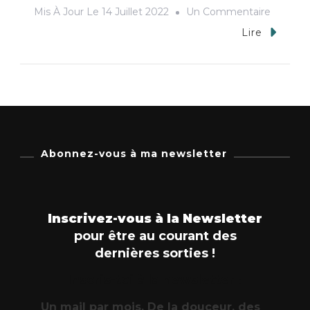
Sur
Mis À Jour Le
14 Juillet 2022
Un Commentaire
Qu’est
Lire
Ce
Que
La
Méditat
?
Abonnez-vous à ma newsletter
Inscrivez-vous à la Newsletter
pour être au courant des
dernières sorties !
Inscris-toi à la newsletter :
Un mail par mois. De la douceur, des