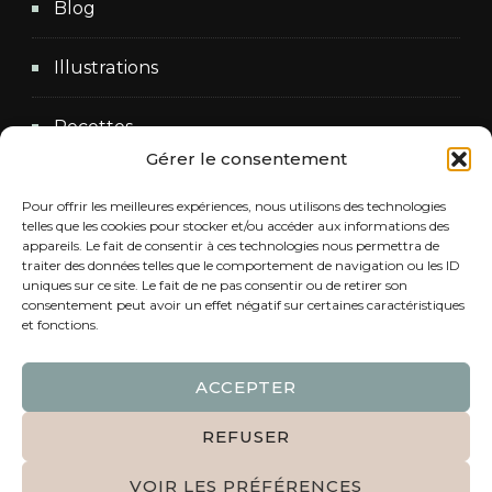
Blog
Illustrations
Recettes
Gérer le consentement
Vers Do
Pour offrir les meilleures expériences, nous utilisons des technologies
telles que les cookies pour stocker et/ou accéder aux informations des
appareils. Le fait de consentir à ces technologies nous permettra de
traiter des données telles que le comportement de navigation ou les ID
Rechercher :
uniques sur ce site. Le fait de ne pas consentir ou de retirer son
consentement peut avoir un effet négatif sur certaines caractéristiques
et fonctions.
ACCEPTER
© Copyright 2026
Dans l'atelier de Jo
. Tous
REFUSER
droits réservés.
Blossom Travel | Développé par
VOIR LES PRÉFÉRENCES